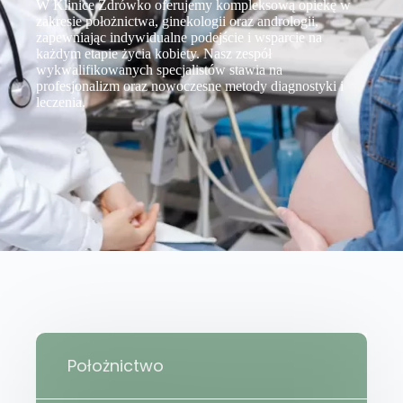
W Klinice Zdrówko oferujemy kompleksową opiekę w
zakresie położnictwa, ginekologii oraz andrologii,
zapewniając indywidualne podejście i wsparcie na
każdym etapie życia kobiety. Nasz zespół
wykwalifikowanych specjalistów stawia na
profesjonalizm oraz nowoczesne metody diagnostyki i
leczenia.
Położnictwo