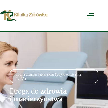
Konsultacje lekarskie (prywatnie i na
NFZ)
Droga do
zdrowia
i macierzyństwa