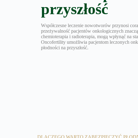
przyszłość
Współczesne leczenie nowotworów przynosi coraz
przeżywalność pacjentów onkologicznych znacząco
chemioterapia i radioterapia, mogą wpłynąć na s
Oncofertility umożliwia pacjentom leczonych on
płodności na przyszłość.
DLACZEGO WARTO ZABEZPIECZYĆ PŁOD