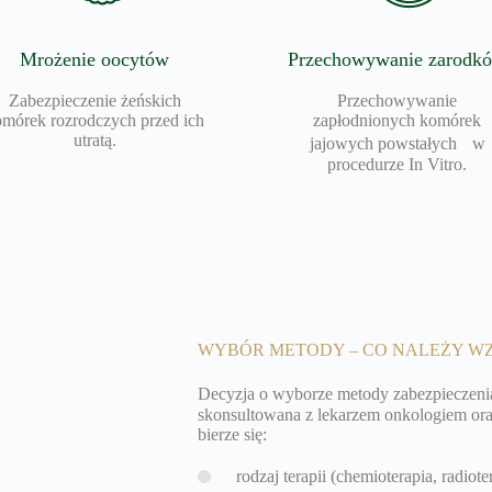
Mrożenie oocytów
Przechowywanie zarodk
Zabezpieczenie żeńskich
Przechowywanie
omórek rozrodczych przed ich
zapłodnionych komórek
utratą.
jajowych powstałych w
procedurze In Vitro.
WYBÓR METODY – CO NALEŻY WZ
Decyzja o wyborze metody zabezpieczeni
skonsultowana z lekarzem onkologiem oraz
bierze się:
rodzaj terapii (chemioterapia, radiote