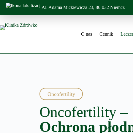
Al. Adama Mickiewicza 23, 86-032 Niemcz
O nas
Cennik
Leczen
Oncofertility
Oncofertility –
Ochrona płodn