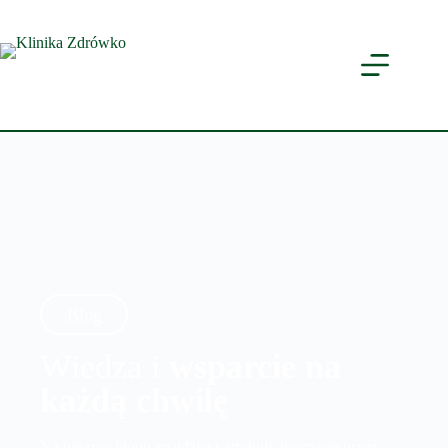
Blog
Wiedza i
wsparcie na
każdą chwilę
Na naszym blogu znajdziesz artykuły tworzone przez