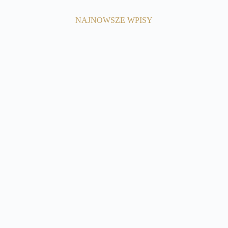
NAJNOWSZE WPISY
7 marca, 2025
Dostosowanie aktywności ruchowej do
wieku i schorzeń.
Czytaj więcej
24 lutego, 2025
Wpływ ruchu na organy i
schorzenia