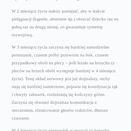
W 2 miesiącu życia należy pamiętać, aby w trakcie
pielęgnacji (kąpiele, ubieranie itp.) obracać dziecko raz na
jedną raz na drugą stronę, co gwarantuje symetrię
rozwojową.
W 3 miesiącu życia zaczyna się bardziej samodzielne
poruszanie, czasem próby przewrotu na bok, czasem
przypadkowy obrót na plecy – jeśli leżało na brzuchu (z
pleców na brzuch obrót występuje bardziej w 4 miesiącu
życia). Tutaj układ nerwowy jest już dojrzalszy, ruchy
stają się bardziej zamierzone, pojawia się koordynacja rąk
i chwyty zabawek, rozluźniają się kończyny górne.
Zaczyna się również dojrzalsza komunikacja z
otoczeniem, różnicowanie głosów rodziców, dłuższe
czuwanie.
W 4 miesiącu życia niemowlak w pozycji na brzuchu