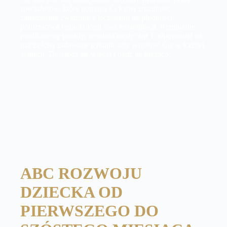
specjalistów, które pomogą Ci lepiej zrozumieć
zagadnienia związane z leczeniem niepłodności,
położnictwa i ginekologii oraz rehabilitacji. Regularnie
publikujemy porady, nowinki medyczne i odpowiedzi na
najczęściej zadawane pytania, aby wspierać Cię w każdej
sytuacji. Dowiedz się więcej i bądź na bieżąco!
ABC ROZWOJU
DZIECKA OD
PIERWSZEGO DO