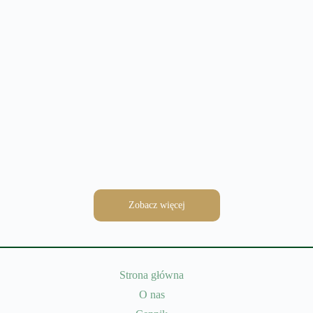
Czytaj więcej
10 lutego, 2025
Grypa – objawy, leczenie, powikłania i
szczepienie
Czytaj więcej
Zobacz więcej
Strona główna
O nas