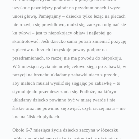
uzyskuje pewniejszy podpór na przedramionach i wyżej
unosi głowę. Pamiętajmy – dziecko tylko leżąc na plecach
nie rozwija się prawidłowo, nudzi się, zaczyna odginać się
ku tyłowi – jest to niepokojący objaw i najlepiej go
skontrolować. Jeśli dziecko samo potrafi zmieniać pozycję
z pleców na brzuch i uzyskuje pewny podpór na
przedramionach, to raczej nie ma powodu do niepokoju.
W 5 miesiącu życia niemowlę celowo sięga po zabawki, w
pozycji na brzuchu układamy zabawki nieco z przodu,
aby maluch musiał wysilić się sięgając po zabawkę – to
stymuluje do przemieszczania się. Podłoże, na którym
układamy dziecko powinno być w miarę twarde i nie
śliskie oraz nie powinno się zwijać, czyli raczej mata – nie
koc na śliskich płytkach.
Około 6-7 miesiąca życia dziecko zaczyna w łóżeczku
próbę samodzielnego siadania, natomiast w ułożeniu na