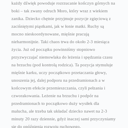
każdy dźwięk powoduje rozrzucanie kończyn górnych na
boki – tak zwany odruch Moro, który wraz z wiekiem
zanika. Dziecko chętnie przyjmuje pozycje zgięciową z
zaciśniętymi piąstkami, jak w łonie matki. Ruchy są
mocno nieskoordynowane, mięśnie pracują
nieharmonijnie. Taki chaos trwa do około 2-3 miesiąca
życia. Już od początku powinniśmy stopniowo
przyzwyczajać niemowlaka do leżenia i spędzania czasu
na brzuchu (pod kontrolą rodzica). Ta pozycja stymuluje
mięśnie karku, uczy początkowo przetaczania głowy,
unoszenia jej, dalej podporu na przedramionach a w
końcowym efekcie przemieszczania, czyli pełzania i
czworakowania. Leżenie na brzuchu i podpór na
przedramionach to początkowo duży wysiłek dla
malucha, ale trzeba tak układać dziecko nawet na 2-3
minuty 20 razy dziennie, gdyż inaczej sami przyczyniamy
się do opóźnienia rozwoju ruchowego.