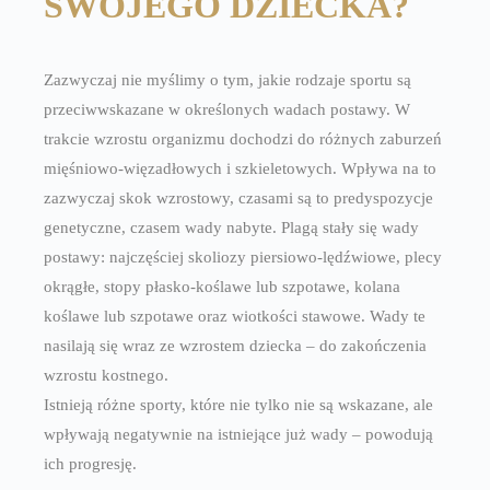
SWOJEGO DZIECKA?
Zazwyczaj nie myślimy o tym, jakie rodzaje sportu są
przeciwwskazane w określonych wadach postawy. W
trakcie wzrostu organizmu dochodzi do różnych zaburzeń
mięśniowo-więzadłowych i szkieletowych. Wpływa na to
zazwyczaj skok wzrostowy, czasami są to predyspozycje
genetyczne, czasem wady nabyte. Plagą stały się wady
postawy: najczęściej skoliozy piersiowo-lędźwiowe, plecy
okrągłe, stopy płasko-koślawe lub szpotawe, kolana
koślawe lub szpotawe oraz wiotkości stawowe. Wady te
nasilają się wraz ze wzrostem dziecka – do zakończenia
wzrostu kostnego.
Istnieją różne sporty, które nie tylko nie są wskazane, ale
wpływają negatywnie na istniejące już wady – powodują
ich progresję.