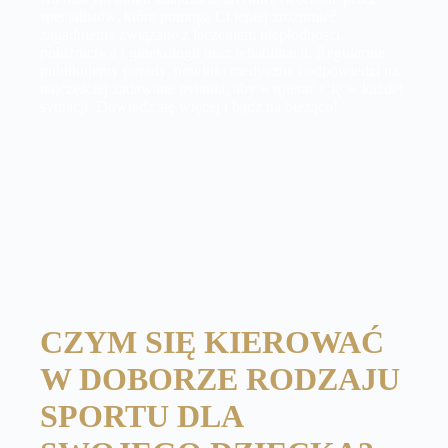
specjalistów, które pomogą Ci lepiej zrozumieć
zagadnienia związane z leczeniem niepłodności,
położnictwa i ginekologii oraz rehabilitacji. Regularnie
publikujemy porady, nowinki medyczne i odpowiedzi na
najczęściej zadawane pytania, aby wspierać Cię w każdej
sytuacji. Dowiedz się więcej i bądź na bieżąco!
CZYM SIĘ KIEROWAĆ
W DOBORZE RODZAJU
SPORTU DLA