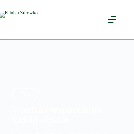
Blog
Wiedza i
wsparcie na
każdą chwilę
Na naszym blogu znajdziesz artykuły tworzone przez