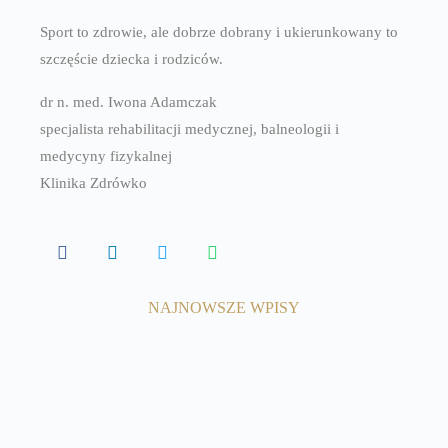
Sport to zdrowie, ale dobrze dobrany i ukierunkowany to
szczęście dziecka i rodziców.
dr n. med. Iwona Adamczak
specjalista rehabilitacji medycznej, balneologii i
medycyny fizykalnej
Klinika Zdrówko
NAJNOWSZE WPISY
8 kwietnia, 2025
Odległe powikłania po
koronawirusie