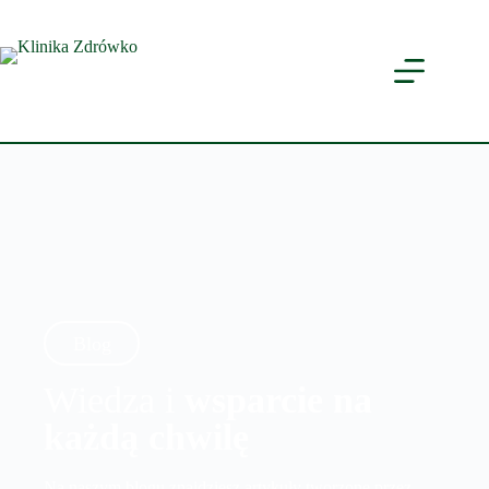
Blog
Wiedza i
wsparcie na
każdą chwilę
Na naszym blogu znajdziesz artykuły tworzone przez