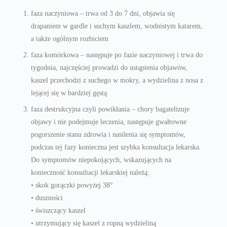
faza naczyniowa – trwa od 3 do 7 dni, objawia się
drapaniem w gardle i suchym kaszlem, wodnistym katarem,
a także ogólnym rozbiciem
faza komórkowa – następuje po fazie naczyniowej i trwa do
tygodnia, najczęściej prowadzi do ustąpienia objawów,
kaszel przechodzi z suchego w mokry, a wydzielina z nosa z
lejącej się w bardziej gęstą
faza destrukcyjna czyli powikłania – chory bagatelizuje
objawy i nie podejmuje leczenia, następuje gwałtowne
pogorszenie stanu zdrowia i nasilenia się symptomów,
podczas tej fazy konieczna jest szybka konsultacja lekarska.
Do symptomów niepokojących, wskazujących na
konieczność konsultacji lekarskiej należą:
• skok gorączki powyżej 38°
• duszności
• świszczący kaszel
• utrzymujący się kaszel z ropną wydzieliną