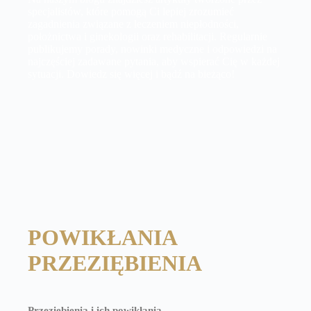
specjalistów, które pomogą Ci lepiej zrozumieć
zagadnienia związane z leczeniem niepłodności,
położnictwa i ginekologii oraz rehabilitacji. Regularnie
publikujemy porady, nowinki medyczne i odpowiedzi na
najczęściej zadawane pytania, aby wspierać Cię w każdej
sytuacji. Dowiedz się więcej i bądź na bieżąco!
POWIKŁANIA
PRZEZIĘBIENIA
Przeziębienia i ich powikłania