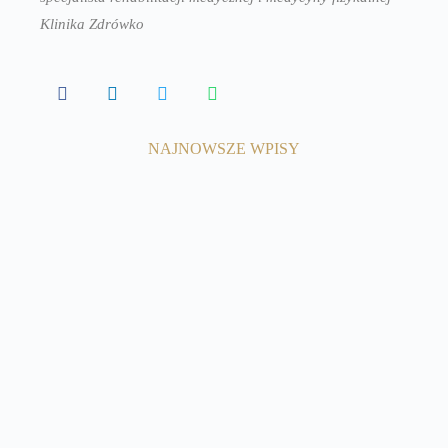
Klinika Zdrówko
NAJNOWSZE WPISY
8 kwietnia, 2025
Odległe powikłania po
koronawirusie
Czytaj więcej
31 marca, 2025