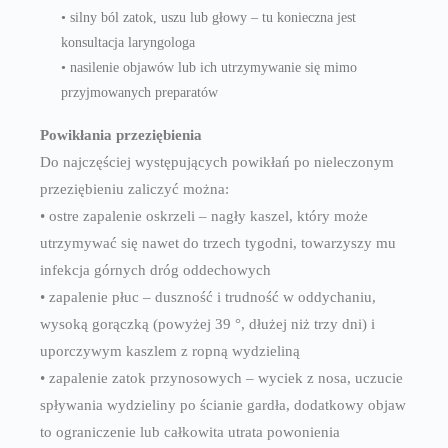
• silny ból zatok, uszu lub głowy – tu konieczna jest
konsultacja laryngologa
• nasilenie objawów lub ich utrzymywanie się mimo
przyjmowanych preparatów
Powikłania przeziębienia
Do najczęściej występujących powikłań po nieleczonym
przeziębieniu zaliczyć można:
• ostre zapalenie oskrzeli – nagły kaszel, który może
utrzymywać się nawet do trzech tygodni, towarzyszy mu
infekcja górnych dróg oddechowych
• zapalenie płuc – duszność i trudność w oddychaniu,
wysoką gorączką (powyżej 39 °, dłużej niż trzy dni) i
uporczywym kaszlem z ropną wydzieliną
• zapalenie zatok przynosowych – wyciek z nosa, uczucie
spływania wydzieliny po ścianie gardła, dodatkowy objaw
to ograniczenie lub całkowita utrata powonienia