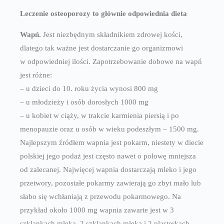
Leczenie osteoporozy to głównie odpowiednia dieta
Wapń
.
Jest niezbędnym składnikiem zdrowej kości,
dlatego tak ważne jest dostarczanie go organizmowi
w odpowiedniej ilości. Zapotrzebowanie dobowe na wapń
jest różne:
– u dzieci do 10. roku życia wynosi 800 mg
– u młodzieży i osób dorosłych 1000 mg
– u kobiet w ciąży, w trakcie karmienia piersią i po
menopauzie oraz u osób w wieku podeszłym – 1500 mg.
Najlepszym źródłem wapnia jest pokarm, niestety w diecie
polskiej jego podaż jest często nawet o połowę mniejsza
od zalecanej. Najwięcej wapnia dostarczają mleko i jego
przetwory, pozostałe pokarmy zawierają go zbyt mało lub
słabo się wchłaniają z przewodu pokarmowego. Na
przykład około 1000 mg wapnia zawarte jest w 3
szklankach mleka, 2 szklankach mleka i 2 plasterkach