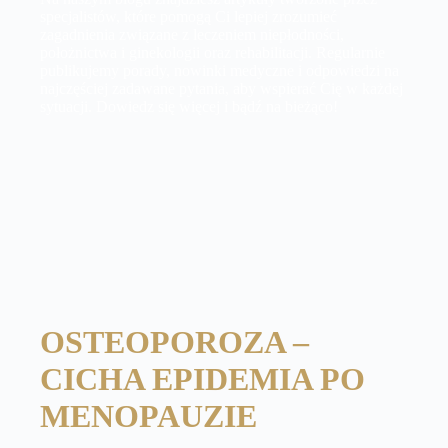
specjalistów, które pomogą Ci lepiej zrozumieć
zagadnienia związane z leczeniem niepłodności,
położnictwa i ginekologii oraz rehabilitacji. Regularnie
publikujemy porady, nowinki medyczne i odpowiedzi na
najczęściej zadawane pytania, aby wspierać Cię w każdej
sytuacji. Dowiedz się więcej i bądź na bieżąco!
OSTEOPOROZA –
CICHA EPIDEMIA PO
MENOPAUZIE