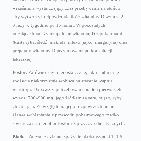
września, a wystarczający czas przebywania na słońcu
aby wytworzyć odpowiednią ilość witaminy D wynosi 2–
3 razy w tygodniu po 15 minut. W pozostałych
miesiącach należy uzupełniać witaminę D z pokarmami
(tłusta ryba, śledź, makrela, mleko, jajko, margaryna) oraz
preparaty witaminy D przyjmowane po konsultacji
lekarskiej.
Fosfor
.
Zarówno jego niedostateczne, jak i nadmierne
spożycie niekorzystnie wpływa na stężenie wapnia
w ustroju. Dobowe zapotrzebowanie na ten pierwiastek
wynosi 700–900 mg; jego źródłem są sery, mięso, ryby,
chleb i jaja. Ze względu na jego rozpowszechnienie
i łatwe wchłanianie z przewodu pokarmowego rzadko
stwierdza się niedobór fosforu z przyczyn dietetycznych.
Białko
.
Zalecane dzienne spożycie białka wynosi 1–1,5