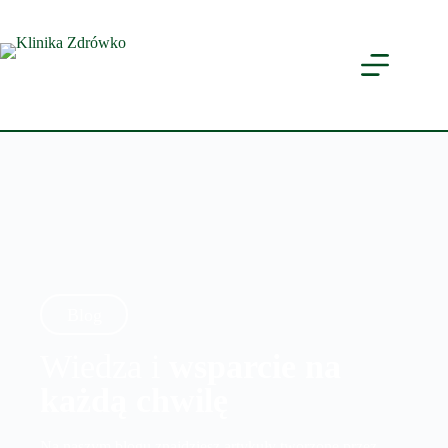
Blog
Wiedza i
wsparcie na
każdą chwilę
Na naszym blogu znajdziesz artykuły tworzone przez