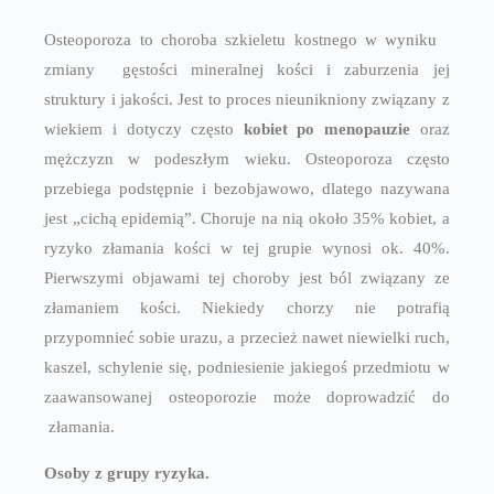
Osteoporoza to choroba szkieletu kostnego w wyniku
zmiany gęstości mineralnej kości i zaburzenia jej
struktury i jakości. Jest to proces nieunikniony związany z
wiekiem i dotyczy często
kobiet po menopauzie
oraz
mężczyzn w podeszłym wieku. Osteoporoza często
przebiega podstępnie i bezobjawowo, dlatego nazywana
jest „cichą epidemią”. Choruje na nią około 35% kobiet, a
ryzyko złamania kości w tej grupie wynosi ok. 40%.
Pierwszymi objawami tej choroby jest ból związany ze
złamaniem kości. Niekiedy chorzy nie potrafią
przypomnieć sobie urazu, a przecież nawet niewielki ruch,
kaszel, schylenie się, podniesienie jakiegoś przedmiotu w
zaawansowanej osteoporozie może doprowadzić do
złamania.
Osoby z grupy ryzyka.