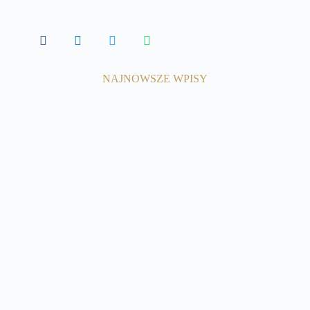
NAJNOWSZE WPISY
8 kwietnia, 2025
Odległe powikłania po
koronawirusie
Czytaj więcej
31 marca, 2025
Leczenie toksyną botuliną u dzieci z