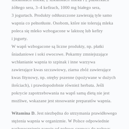
żółtego sera, 3–4 kefirach, 1000 mg białego sera,
3 jogurtach. Produkty odtłuszczone zawierają tyle samo
wapnia co pełnotłuste. Osobom, które nie tolerują mleka
poleca się mleko wzbogacone w laktozę lub kefiry
i jogurty.
W wapń wzbogacone są liczne produkty, np. płatki
śniadaniowe i soki owocowe. Pokarmy zmniejszające
wchłanianie wapnia to szpinak i inne warzywa
zawierające kwas szczawiowy, ziarna zbóż zawierające
kwas fitynowy, np. otręby pszenne (spożywane w dużych
ilościach), i prawdopodobnie również herbata. Jeśli
pokrycie zapotrzebowania na wapń samą dietą nie jest
możliwe, wskazane jest stosowanie preparatów wapnia.
Witamina D.
Jest niezbędna do utrzymania prawidłowego
stężenia wapnia w organizmie. W Polsce odpowiednie
nasłonecznienie panuje od połowy czerwca do połowy