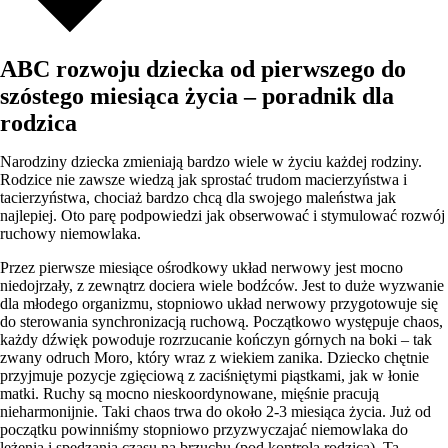
ABC rozwoju dziecka od pierwszego do
szóstego miesiąca życia – poradnik dla
rodzica
Narodziny dziecka zmieniają bardzo wiele w życiu każdej rodziny.
Rodzice nie zawsze wiedzą jak sprostać trudom macierzyństwa i
tacierzyństwa, chociaż bardzo chcą dla swojego maleństwa jak
najlepiej. Oto parę podpowiedzi jak obserwować i stymulować rozwój
ruchowy niemowlaka.
Przez pierwsze miesiące ośrodkowy układ nerwowy jest mocno
niedojrzały, z zewnątrz dociera wiele bodźców. Jest to duże wyzwanie
dla młodego organizmu, stopniowo układ nerwowy przygotowuje się
do sterowania synchronizacją ruchową. Początkowo występuje chaos,
każdy dźwięk powoduje rozrzucanie kończyn górnych na boki – tak
zwany odruch Moro, który wraz z wiekiem zanika. Dziecko chętnie
przyjmuje pozycje zgięciową z zaciśniętymi piąstkami, jak w łonie
matki. Ruchy są mocno nieskoordynowane, mięśnie pracują
nieharmonijnie. Taki chaos trwa do około 2-3 miesiąca życia. Już od
początku powinniśmy stopniowo przyzwyczajać niemowlaka do
leżenia i spędzania czasu na brzuchu (pod kontrolą rodzica). Ta