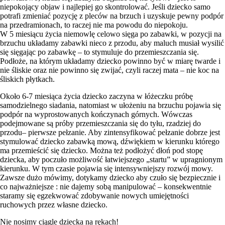
niepokojący objaw i najlepiej go skontrolować. Jeśli dziecko samo
potrafi zmieniać pozycję z pleców na brzuch i uzyskuje pewny podpór
na przedramionach, to raczej nie ma powodu do niepokoju.
W 5 miesiącu życia niemowlę celowo sięga po zabawki, w pozycji na
brzuchu układamy zabawki nieco z przodu, aby maluch musiał wysilić
się sięgając po zabawkę – to stymuluje do przemieszczania się.
Podłoże, na którym układamy dziecko powinno być w miarę twarde i
nie śliskie oraz nie powinno się zwijać, czyli raczej mata – nie koc na
śliskich płytkach.
Około 6-7 miesiąca życia dziecko zaczyna w łóżeczku próbę
samodzielnego siadania, natomiast w ułożeniu na brzuchu pojawia się
podpór na wyprostowanych kończynach górnych. Wówczas
podejmowane są próby przemieszczania się do tyłu, rzadziej do
przodu– pierwsze pełzanie. Aby zintensyfikować pełzanie dobrze jest
stymulować dziecko zabawką mową, dźwiękiem w kierunku którego
ma przemieścić się dziecko. Można też podłożyć dłoń pod stopę
dziecka, aby poczuło możliwość łatwiejszego „startu” w upragnionym
kierunku. W tym czasie pojawia się intensywniejszy rozwój mowy.
Zawsze dużo mówimy, dotykamy dziecko aby czuło się bezpiecznie i
co najważniejsze : nie dajemy sobą manipulować – konsekwentnie
staramy się egzekwować zdobywanie nowych umiejętności
ruchowych przez własne dziecko.
Nie nosimy ciągle dziecka na rękach!