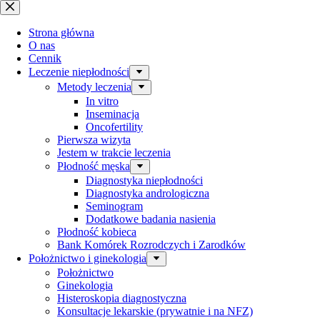
Przejdź
do
treści
Strona główna
O nas
Cennik
Leczenie niepłodności
Metody leczenia
In vitro
Inseminacja
Oncofertility
Pierwsza wizyta
Jestem w trakcie leczenia
Płodność męska
Diagnostyka niepłodności
Diagnostyka andrologiczna
Seminogram
Dodatkowe badania nasienia
Płodność kobieca
Bank Komórek Rozrodczych i Zarodków
Położnictwo i ginekologia
Położnictwo
Ginekologia
Histeroskopia diagnostyczna
Konsultacje lekarskie (prywatnie i na NFZ)