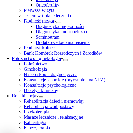
Oncofertility
Pierwsza wizyta
Jestem w trakcie leczenia
Płodność męska
Diagnostyka niepłodności
Diagnostyka andrologiczna
Seminogram
Dodatkowe badania nasienia
Płodność kobieca
Bank Komórek Rozrodczych i Zarodków
Położnictwo i ginekologia
Położnictwo
Ginekologia
Histeroskopia diagnostyczna
Konsultacje lekarskie (prywatnie i na NFZ)
Konsultacje psychologiczne
Dietetyk kliniczny
Rehabilitacja
Rehabilitacja dzieci i niemowląt
Rehabilitacja wad postawy
Fizykoterapia
Masaże lecznicze i relaksacyjne
Balneologia
Kinezyterapia