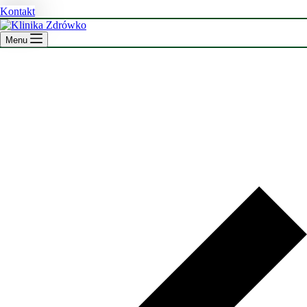
Kontakt
Menu
Blog
Wiedza i
wsparcie na każdą chwilę
Na naszym blogu znajdziesz artykuły tworzone przez specjalistów,
które pomogą Ci lepiej zrozumieć zagadnienia związane z leczeniem
niepłodności, położnictwa i ginekologii oraz rehabilitacji. Regularnie
publikujemy porady, nowinki medyczne i odpowiedzi na najczęściej
zadawane pytania, aby wspierać Cię w każdej sytuacji. Dowiedz się
więcej i bądź na bieżąco!