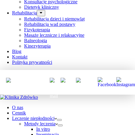
Konsultacje psychologiczne
Dietetyk kliniczny
Rehabilitacja
Rehabilitacja dzieci i niemowląt
Rehabilitacja wad postawy
Fizykoterapia
Masaże lecznicze i relaksacyjne
Balneologia
Kinezyterapia
Blog
Kontakt
Polityka prywatności
Al. Adama
Mickiewicza
23, 86-032
Niemcz
O nas
Cennik
Leczenie niepłodności
Metody leczenia
In vitro
Inseminacja