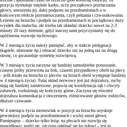
pozycja stymuluje mięśnie karku, uczy początkowo przetaczania
głowy, unoszenia jej, dalej podporu na przedramionach a w
końcowym efekcie przemieszczania, czyli pełzania i czworakowania.
Leżenie na brzuchu i podpór na przedramionach to początkowo duży
wysiłek dla malucha, ale trzeba tak układać dziecko nawet na 2-3
minuty 20 razy dziennie, gdyż inaczej sami przyczyniamy się do
opóźnienia rozwoju ruchowego.
W 2 miesiącu życia należy pamiętać, aby w trakcie pielęgnacji
(kąpiele, ubieranie itp.) obracać dziecko raz na jedną raz na drugą
stronę, co gwarantuje symetrię rozwojową.
W 3 miesiącu życia zaczyna się bardziej samodzielne poruszanie,
czasem próby przewrotu na bok, czasem przypadkowy obrót na plecy
– jeśli leżało na brzuchu (z pleców na brzuch obrót występuje bardziej
w 4 miesiącu życia). Tutaj układ nerwowy jest już dojrzalszy, ruchy
stają się bardziej zamierzone, pojawia się koordynacja rąk i chwyty
zabawek, rozluźniają się kończyny górne. Zaczyna się również
dojrzalsza komunikacja z otoczeniem, różnicowanie głosów rodziców,
dłuższe czuwanie.
W 4 miesiącu życia niemowlak w pozycji na brzuchu uzyskuje
pewniejszy podpór na przedramionach i wyżej unosi głowę.
Pamiętajmy – dziecko tylko leżąc na plecach nie rozwija się
prawidłowo, nudzi się, zaczyna odginać się ku tyłowi – jest to