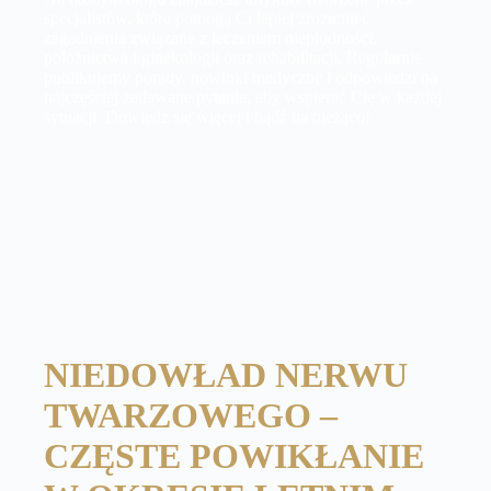
specjalistów, które pomogą Ci lepiej zrozumieć
zagadnienia związane z leczeniem niepłodności,
położnictwa i ginekologii oraz rehabilitacji. Regularnie
publikujemy porady, nowinki medyczne i odpowiedzi na
najczęściej zadawane pytania, aby wspierać Cię w każdej
sytuacji. Dowiedz się więcej i bądź na bieżąco!
NIEDOWŁAD NERWU
TWARZOWEGO –
CZĘSTE POWIKŁANIE