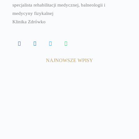
specjalista rehabilitacji medycznej, balneologii i
medycyny fizykalnej
Klinika Zdrówko
NAJNOWSZE WPISY
7 marca, 2025
Dostosowanie aktywności ruchowej do
wieku i schorzeń.
Czytaj więcej