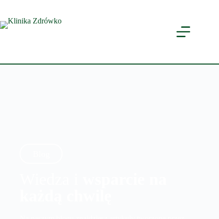
Blog
Wiedza i
wsparcie na
każdą chwilę
Na naszym blogu znajdziesz artykuły tworzone przez