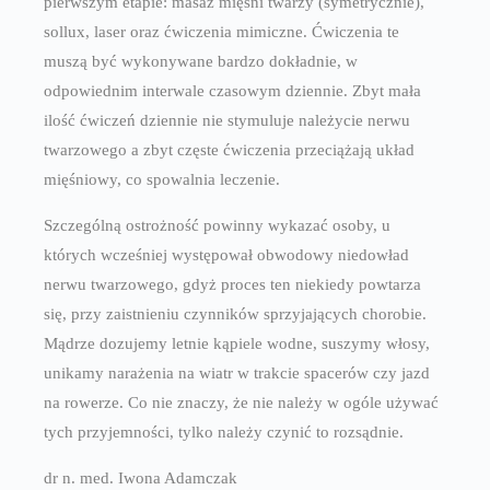
pierwszym etapie: masaż mięśni twarzy (symetrycznie),
sollux, laser oraz ćwiczenia mimiczne. Ćwiczenia te
muszą być wykonywane bardzo dokładnie, w
odpowiednim interwale czasowym dziennie. Zbyt mała
ilość ćwiczeń dziennie nie stymuluje należycie nerwu
twarzowego a zbyt częste ćwiczenia przeciążają układ
mięśniowy, co spowalnia leczenie.
Szczególną ostrożność powinny wykazać osoby, u
których wcześniej występował obwodowy niedowład
nerwu twarzowego, gdyż proces ten niekiedy powtarza
się, przy zaistnieniu czynników sprzyjających chorobie.
Mądrze dozujemy letnie kąpiele wodne, suszymy włosy,
unikamy narażenia na wiatr w trakcie spacerów czy jazd
na rowerze. Co nie znaczy, że nie należy w ogóle używać
tych przyjemności, tylko należy czynić to rozsądnie.
dr n. med. Iwona Adamczak