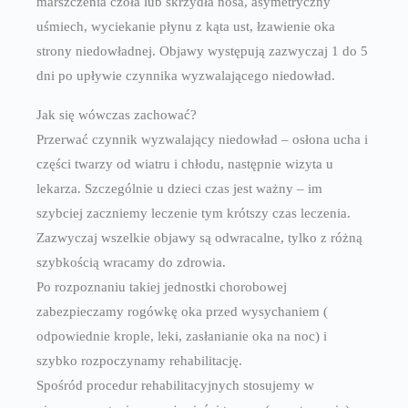
marszczenia czoła lub skrzydła nosa, asymetryczny
uśmiech, wyciekanie płynu z kąta ust, łzawienie oka
strony niedowładnej. Objawy występują zazwyczaj 1 do 5
dni po upływie czynnika wyzwalającego niedowład.
Jak się wówczas zachować?
Przerwać czynnik wyzwalający niedowład – osłona ucha i
części twarzy od wiatru i chłodu, następnie wizyta u
lekarza. Szczególnie u dzieci czas jest ważny – im
szybciej zaczniemy leczenie tym krótszy czas leczenia.
Zazwyczaj wszelkie objawy są odwracalne, tylko z różną
szybkością wracamy do zdrowia.
Po rozpoznaniu takiej jednostki chorobowej
zabezpieczamy rogówkę oka przed wysychaniem (
odpowiednie krople, leki, zasłanianie oka na noc) i
szybko rozpoczynamy rehabilitację.
Spośród procedur rehabilitacyjnych stosujemy w