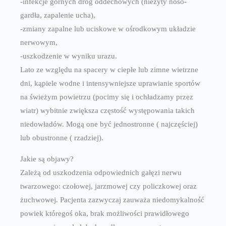
-infekcje górnych dróg oddechowych (nieżyty noso-
gardła, zapalenie ucha),
-zmiany zapalne lub uciskowe w ośrodkowym układzie
nerwowym,
-uszkodzenie w wyniku urazu.
Lato ze względu na spacery w ciepłe lub zimne wietrzne
dni, kąpiele wodne i intensywniejsze uprawianie sportów
na świeżym powietrzu (pocimy się i ochładzamy przez
wiatr) wybitnie zwiększa częstość występowania takich
niedowładów. Mogą one być jednostronne ( najczęściej)
lub obustronne ( rzadziej).
Jakie są objawy?
Zależą od uszkodzenia odpowiednich gałęzi nerwu
twarzowego: czołowej, jarzmowej czy policzkowej oraz
żuchwowej. Pacjenta zazwyczaj zauważa niedomykalność
powiek któregoś oka, brak możliwości prawidłowego